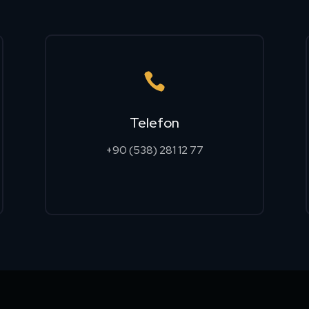

Telefon
+90 (538) 281 12 77