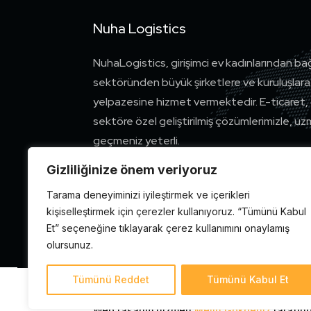
Nuha Logistics
NuhaLogistics, girişimci ev kadınlarından ba
sektöründen büyük şirketlere ve kuruluşlara
yelpazesine hizmet vermektedir. E-ticaret, g
sektöre özel geliştirilmiş çözümlerimizle, uz
geçmeniz yeterli.
Gizliliğinize önem veriyoruz
İletişim Kurun
Tarama deneyiminizi iyileştirmek ve içerikleri
kişiselleştirmek için çerezler kullanıyoruz. “Tümünü Kabul
Et” seçeneğine tıklayarak çerez kullanımını onaylamış
olursunuz.
Tümünü Reddet
Tümünü Kabul Et
© 2024 Nuha Logistics tüm hakları saklıdır.
Web tasarım hizmeti
Melih Gökdeniz
tarafınd