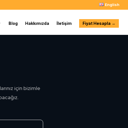
English
Blog
Hakkımızda
İletişim
Fiyat Hesapla →
arınız için bizimle
apacağız.