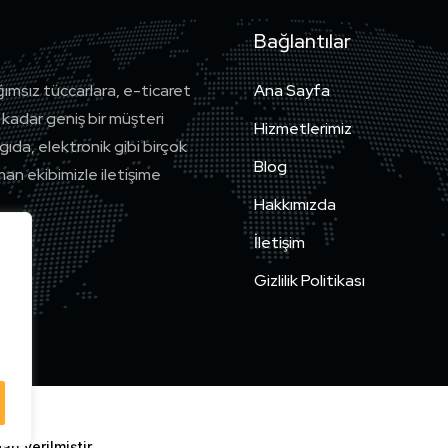
Bağlantılar
ğımsız tüccarlara, e-ticaret
Ana Sayfa
 kadar geniş bir müşteri
Hizmetlerimiz
ıda, elektronik gibi birçok
Blog
man ekibimizle iletişime
Hakkımızda
İletişim
Gizlilik Politikası
an verilmiştir.